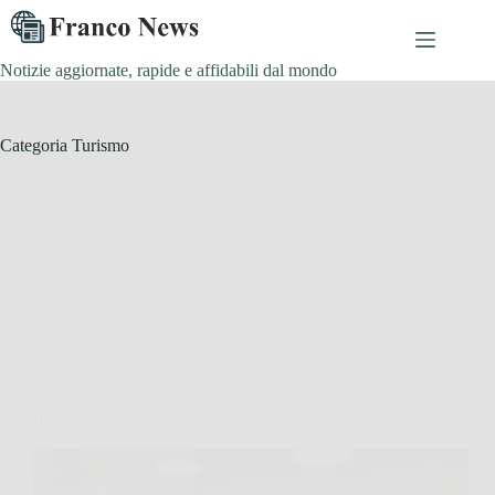
Salta
al
contenuto
Notizie aggiornate, rapide e affidabili dal mondo
Categoria
Turismo
Turismo
Il posto in Italia dove mangi bene e spendi meno