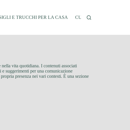
IGLI E TRUCCHI PER LA CASA
CUCINA E RICETTE
G
 nella vita quotidiana. I contenuti associati
ali e suggerimenti per una comunicazione
a propria presenza nei vari contesti. È una sezione