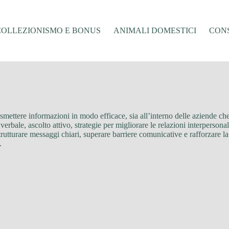
COLLEZIONISMO E BONUS
ANIMALI DOMESTICI
CONS
rasmettere informazioni in modo efficace, sia all’interno delle aziende che
rbale, ascolto attivo, strategie per migliorare le relazioni interperson
trutturare messaggi chiari, superare barriere comunicative e rafforzare l
.