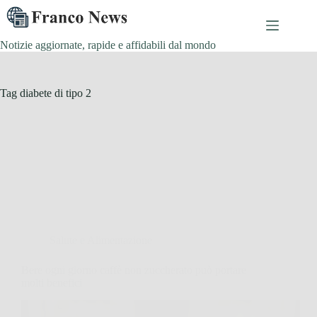
Salta
al
contenuto
Notizie aggiornate, rapide e affidabili dal mondo
Tag
diabete di tipo 2
Salute e Alimentazione
Bere ogni giorno caffè non zuccherato può portare
molti benefici