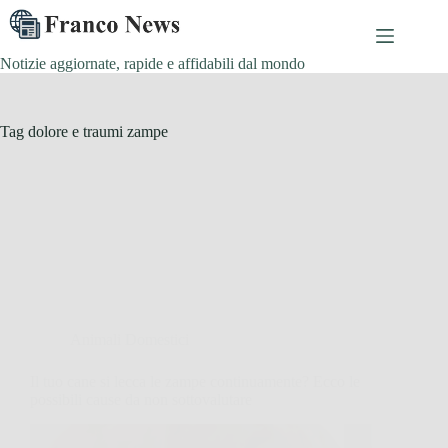
Salta
al
contenuto
Notizie aggiornate, rapide e affidabili dal mondo
Tag
dolore e traumi zampe
Animali Domestici
Il tuo cane si lecca le zampe continuamente? Ecco le
possibili cause da non sottovalutare