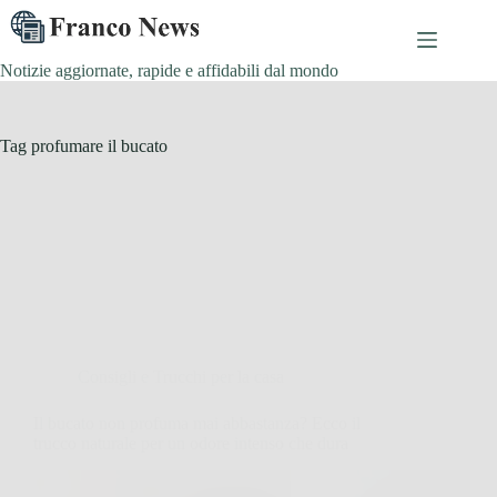
Salta
al
contenuto
Notizie aggiornate, rapide e affidabili dal mondo
Tag
profumare il bucato
Consigli e Trucchi per la casa
Il bucato non profuma mai abbastanza? Ecco il
trucco naturale per un odore intenso che dura