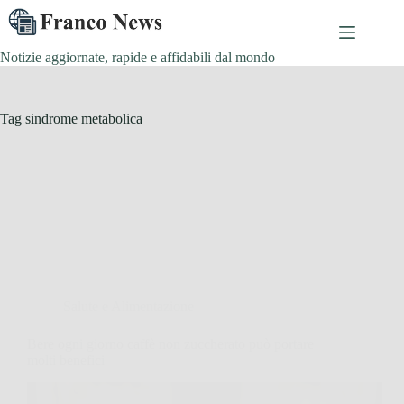
Salta
al
contenuto
Notizie aggiornate, rapide e affidabili dal mondo
Tag
sindrome metabolica
Salute e Alimentazione
Bere ogni giorno caffè non zuccherato può portare
molti benefici