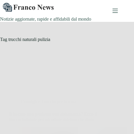
Salta
al
contenuto
Notizie aggiornate, rapide e affidabili dal mondo
Tag
trucchi naturali pulizia
Consigli e Trucchi per la casa
Il bucato non profuma mai abbastanza? Ecco il
trucco naturale per un odore intenso che dura