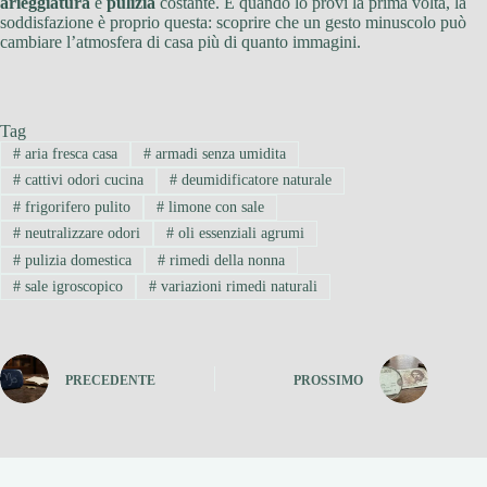
arieggiatura
e
pulizia
costante. E quando lo provi la prima volta, la
soddisfazione è proprio questa: scoprire che un gesto minuscolo può
cambiare l’atmosfera di casa più di quanto immagini.
Tag
#
aria fresca casa
#
armadi senza umidita
#
cattivi odori cucina
#
deumidificatore naturale
#
frigorifero pulito
#
limone con sale
#
neutralizzare odori
#
oli essenziali agrumi
#
pulizia domestica
#
rimedi della nonna
#
sale igroscopico
#
variazioni rimedi naturali
PRECEDENTE
PROSSIMO