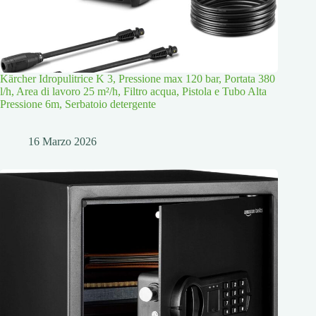
Kärcher Idropulitrice K 3, Pressione max 120 bar, Portata 380
l/h, Area di lavoro 25 m²/h, Filtro acqua, Pistola e Tubo Alta
Pressione 6m, Serbatoio detergente
16 Marzo 2026