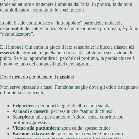
tende ad attirare e trattenere l’umidità dall’aria. In pratica, fa da mini
deumidificatore, soprattutto in spazi piccoli.
In più, il sale contribuisce a “intrappolare” parte delle molecole
responsabili dei cattivi odori. Non è un deodorante profumato, è più un
“neutralizzatore”.
E il limone? Qui entra in gioco il lato sensoriale: la buccia rilascia
oli
essenziali
agrumati, e quella nota fresca dà subito una sensazione di
pulito. Se vuoi approfondire il perché del profumo, la parola chiave è
limonene
, uno dei composti tipici degli agrumi.
Dove metterlo per ottenere il massimo
Non serve piazzarlo a caso. Funziona meglio dove gli odori ristagnano
o l’umidità si concentra.
Frigorifero
: per odori leggeri di cibo e aria stantia.
Armadi e cassetti
: per tessuti che “sanno di chiuso”.
Scarpiera
: utile per smorzare l’odore, senza coprirlo con
profumi aggressivi.
Vicino alla pattumiera
: zona calda, spesso critica.
Balcone o davanzale
: può aiutare a rendere l’area meno