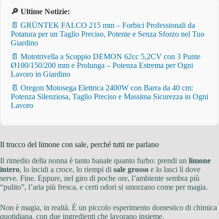
🔎 Ultime Notizie:
📄 GRÜNTEK FALCO 215 mm – Forbici Professionali da
Potatura per un Taglio Preciso, Potente e Senza Sforzo nel Tuo
Giardino
📄 Mototrivella a Scoppio DEMON 62cc 5,2CV con 3 Punte
Ø100/150/200 mm e Prolunga – Potenza Estrema per Ogni
Lavoro in Giardino
📄 Oregon Motosega Elettrica 2400W con Barra da 40 cm:
Potenza Silenziosa, Taglio Preciso e Massima Sicurezza in Ogni
Lavoro
Il trucco del limone con sale, perché tutti ne parlano
Il rimedio della nonna è tanto banale quanto furbo: prendi un
limone
intero
, lo incidi a croce, lo riempi di
sale grosso
e lo lasci lì dove
serve. Fine. Eppure, nel giro di poche ore, l’ambiente sembra più
“pulito”, l’aria più fresca, e certi odori si smorzano come per magia.
Non è magia, in realtà. È un piccolo esperimento domestico di chimica
quotidiana, con due ingredienti che lavorano insieme.