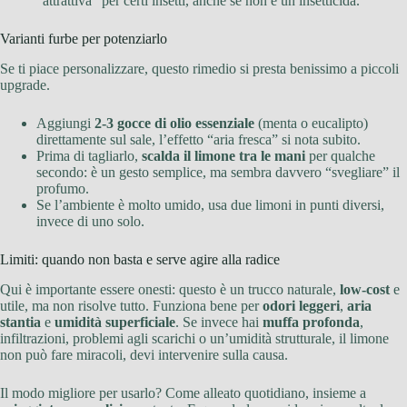
“attrattiva” per certi insetti, anche se non è un insetticida.
Varianti furbe per potenziarlo
Se ti piace personalizzare, questo rimedio si presta benissimo a piccoli
upgrade.
Aggiungi
2-3 gocce di olio essenziale
(menta o eucalipto)
direttamente sul sale, l’effetto “aria fresca” si nota subito.
Prima di tagliarlo,
scalda il limone tra le mani
per qualche
secondo: è un gesto semplice, ma sembra davvero “svegliare” il
profumo.
Se l’ambiente è molto umido, usa due limoni in punti diversi,
invece di uno solo.
Limiti: quando non basta e serve agire alla radice
Qui è importante essere onesti: questo è un trucco naturale,
low-cost
e
utile, ma non risolve tutto. Funziona bene per
odori leggeri
,
aria
stantia
e
umidità superficiale
. Se invece hai
muffa profonda
,
infiltrazioni, problemi agli scarichi o un’umidità strutturale, il limone
non può fare miracoli, devi intervenire sulla causa.
Il modo migliore per usarlo? Come alleato quotidiano, insieme a