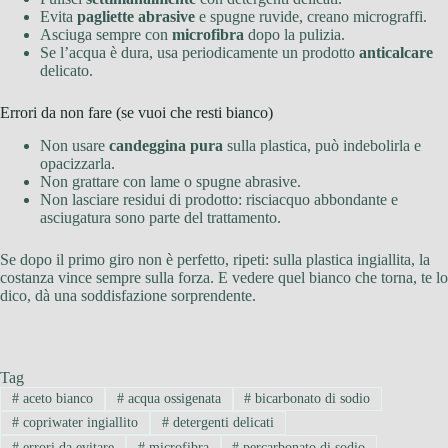
Evita
pagliette abrasive
e spugne ruvide, creano micrograffi.
Asciuga sempre con
microfibra
dopo la pulizia.
Se l’acqua è dura, usa periodicamente un prodotto
anticalcare
delicato.
Errori da non fare (se vuoi che resti bianco)
Non usare
candeggina pura
sulla plastica, può indebolirla e
opacizzarla.
Non grattare con lame o spugne abrasive.
Non lasciare residui di prodotto: risciacquo abbondante e
asciugatura sono parte del trattamento.
Se dopo il primo giro non è perfetto, ripeti: sulla plastica ingiallita, la
costanza vince sempre sulla forza. E vedere quel bianco che torna, te lo
dico, dà una soddisfazione sorprendente.
Tag
#
aceto bianco
#
acqua ossigenata
#
bicarbonato di sodio
#
copriwater ingiallito
#
detergenti delicati
#
errori da evitare
#
microfibra
#
percarbonato di sodio