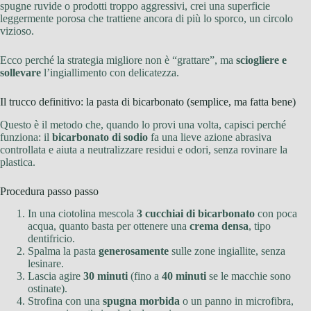
spugne ruvide o prodotti troppo aggressivi, crei una superficie
leggermente porosa che trattiene ancora di più lo sporco, un circolo
vizioso.
Ecco perché la strategia migliore non è “grattare”, ma
sciogliere e
sollevare
l’ingiallimento con delicatezza.
Il trucco definitivo: la pasta di bicarbonato (semplice, ma fatta bene)
Questo è il metodo che, quando lo provi una volta, capisci perché
funziona: il
bicarbonato di sodio
fa una lieve azione abrasiva
controllata e aiuta a neutralizzare residui e odori, senza rovinare la
plastica.
Procedura passo passo
In una ciotolina mescola
3 cucchiai di bicarbonato
con poca
acqua, quanto basta per ottenere una
crema densa
, tipo
dentifricio.
Spalma la pasta
generosamente
sulle zone ingiallite, senza
lesinare.
Lascia agire
30 minuti
(fino a
40 minuti
se le macchie sono
ostinate).
Strofina con una
spugna morbida
o un panno in microfibra,