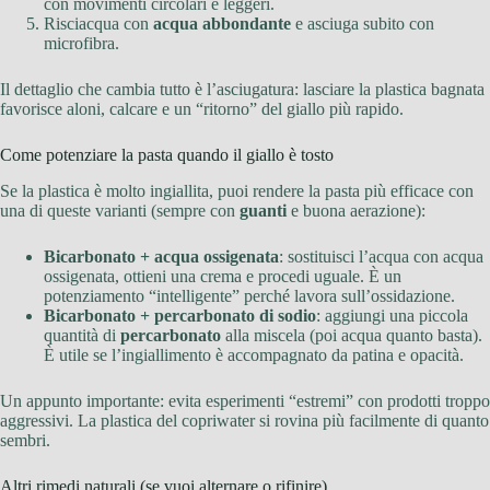
con movimenti circolari e leggeri.
Risciacqua con
acqua abbondante
e asciuga subito con
microfibra.
Il dettaglio che cambia tutto è l’asciugatura: lasciare la plastica bagnata
favorisce aloni, calcare e un “ritorno” del giallo più rapido.
Come potenziare la pasta quando il giallo è tosto
Se la plastica è molto ingiallita, puoi rendere la pasta più efficace con
una di queste varianti (sempre con
guanti
e buona aerazione):
Bicarbonato + acqua ossigenata
: sostituisci l’acqua con acqua
ossigenata, ottieni una crema e procedi uguale. È un
potenziamento “intelligente” perché lavora sull’ossidazione.
Bicarbonato + percarbonato di sodio
: aggiungi una piccola
quantità di
percarbonato
alla miscela (poi acqua quanto basta).
È utile se l’ingiallimento è accompagnato da patina e opacità.
Un appunto importante: evita esperimenti “estremi” con prodotti troppo
aggressivi. La plastica del copriwater si rovina più facilmente di quanto
sembri.
Altri rimedi naturali (se vuoi alternare o rifinire)