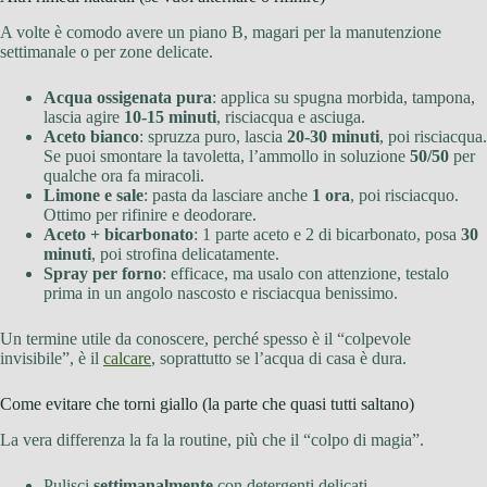
A volte è comodo avere un piano B, magari per la manutenzione
settimanale o per zone delicate.
Acqua ossigenata pura
: applica su spugna morbida, tampona,
lascia agire
10-15 minuti
, risciacqua e asciuga.
Aceto bianco
: spruzza puro, lascia
20-30 minuti
, poi risciacqua.
Se puoi smontare la tavoletta, l’ammollo in soluzione
50/50
per
qualche ora fa miracoli.
Limone e sale
: pasta da lasciare anche
1 ora
, poi risciacquo.
Ottimo per rifinire e deodorare.
Aceto + bicarbonato
: 1 parte aceto e 2 di bicarbonato, posa
30
minuti
, poi strofina delicatamente.
Spray per forno
: efficace, ma usalo con attenzione, testalo
prima in un angolo nascosto e risciacqua benissimo.
Un termine utile da conoscere, perché spesso è il “colpevole
invisibile”, è il
calcare
, soprattutto se l’acqua di casa è dura.
Come evitare che torni giallo (la parte che quasi tutti saltano)
La vera differenza la fa la routine, più che il “colpo di magia”.
Pulisci
settimanalmente
con detergenti delicati.