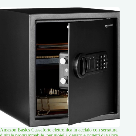
Amazon Basics Cassaforte elettronica in acciaio con serratura
digitale programmabile, per gioielli, denaro e oggetti di valore