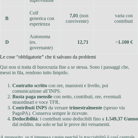
supervisione
Colf
7,01
(non
varia con
B
generica con
convivente)
contributi
esperienza
Autonoma
D
(es.
12,71
>
1.100 €
governante)
Le cose “obbligatorie” che ti salvano da problemi
Qui non si tratta di burocrazia fine a se stessa. Sono i passaggi che,
messi in fila, rendono tutto limpido.
Contratto scritto
con ore, mansioni e livello, poi
comunicazione all’INPS.
Busta paga mensile
con netto, contributi, ore, eventuali
straordinari e voce TFR.
Contributi INPS
da versare
trimestralmente
(spesso via
PagoPA). Conserva sempre le ricevute.
Deducibilità
: i contributi sono deducibili fino a
1.549,37 €/anno
dal reddito, ma solo se hai le prove dei versamenti.
A proposito, se ti interessa capire perché la tracciabilità è così centrale,