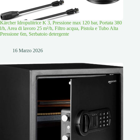
Kärcher Idropulitrice K 3, Pressione max 120 bar, Portata 380
l/h, Area di lavoro 25 m²/h, Filtro acqua, Pistola e Tubo Alta
Pressione 6m, Serbatoio detergente
16 Marzo 2026