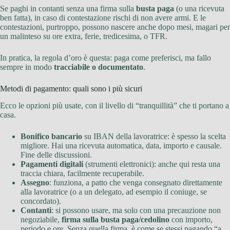
Se paghi in contanti senza una firma sulla
busta paga
(o una ricevuta
ben fatta), in caso di contestazione rischi di non avere armi. E le
contestazioni, purtroppo, possono nascere anche dopo mesi, magari per
un malinteso su ore extra, ferie, tredicesima, o TFR.
In pratica, la regola d’oro è questa: paga come preferisci, ma fallo
sempre in modo
tracciabile o documentato
.
Metodi di pagamento: quali sono i più sicuri
Ecco le opzioni più usate, con il livello di “tranquillità” che ti portano a
casa.
Bonifico bancario
su IBAN della lavoratrice: è spesso la scelta
migliore. Hai una ricevuta automatica, data, importo e causale.
Fine delle discussioni.
Pagamenti digitali
(strumenti elettronici): anche qui resta una
traccia chiara, facilmente recuperabile.
Assegno
: funziona, a patto che venga consegnato direttamente
alla lavoratrice (o a un delegato, ad esempio il coniuge, se
concordato).
Contanti
: si possono usare, ma solo con una precauzione non
negoziabile,
firma sulla busta paga/cedolino
con importo,
periodo e ore. Senza quella firma, è come se stessi pagando “a