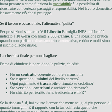
basta pensare a come funziona la
tracciabilità
: è la possibilità di
ricostruire con certezza passaggi e responsabilità. Nel lavoro domestico
è esattamente ciò che ti protegge.
Se il lavoro è occasionale: l’alternativa “pulita”
Per prestazioni saltuarie c’è il
Libretto Famiglia
INPS: nel brief è
indicato a
10 €/ora
con limite
2.500 €/anno
. È una soluzione pratica
quando non parliamo di un rapporto continuativo, e riduce moltissimo
il rischio di zone grigie.
La checklist finale per non sbagliare
Prima di chiudere la porta dopo le pulizie, chiediti:
Ho un
contratto
coerente con ore e mansioni?
Sto rispettando i
minimi
del livello corretto?
Ogni pagamento è
tracciabile
o firmato su cedolino?
Sto versando i
contributi
e archiviando ricevute?
Ho chiarito per iscritto ferie, tredicesima e TFR?
Se la risposta è sì, hai evitato l’errore che mette nei guai più persone di
quanto immagini. E il rapporto con la tua colf resta quello che
dovrebbe essere: sereno, chiaro, rispettoso per entrambi.