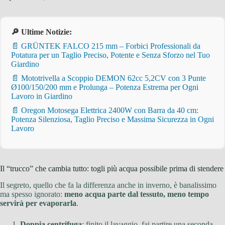
🔎 Ultime Notizie:
📄 GRÜNTEK FALCO 215 mm – Forbici Professionali da
Potatura per un Taglio Preciso, Potente e Senza Sforzo nel Tuo
Giardino
📄 Mototrivella a Scoppio DEMON 62cc 5,2CV con 3 Punte
Ø100/150/200 mm e Prolunga – Potenza Estrema per Ogni
Lavoro in Giardino
📄 Oregon Motosega Elettrica 2400W con Barra da 40 cm:
Potenza Silenziosa, Taglio Preciso e Massima Sicurezza in Ogni
Lavoro
Il “trucco” che cambia tutto: togli più acqua possibile prima di stendere
Il segreto, quello che fa la differenza anche in inverno, è banalissimo
ma spesso ignorato:
meno acqua parte dal tessuto, meno tempo
servirà per evaporarla
.
Doppia centrifuga
: finito il lavaggio, fai partire una seconda