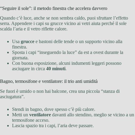
“Seguire il sole”: il metodo finestra che accelera davvero
Quando c’è luce, anche se non sembra caldo, puoi sfruttare l’effetto
serra. Appendere i capi su grucce vicino ai vetri aiuta perché il sole
scalda l’aria e il vetro riflette calore.
Usa
grucce
e bastoni delle tende o un supporto vicino alla
finestra.
Sposta i capi “inseguendo la luce” da est a ovest durante la
giornata.
Con buona esposizione, alcuni indumenti leggeri possono
asciugare in circa
40 minuti
.
Bagno, termosifone e ventilatore: il trio anti umidità
Se fuori è umido o non hai balcone, crea una piccola “stanza di
asciugatura”.
Stendi in bagno, dove spesso c’è più calore.
Metti un
ventilatore
davanti allo stendino, meglio se vicino a un
termosifone acceso.
Lascia spazio tra i capi, l’aria deve passare.