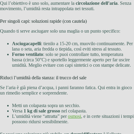
Qui l’obiettivo è uno solo, aumentare la
circolazione dell’aria
. Senza
movimento, l’umidità resta intrappolata nei tessuti.
Per singoli capi: soluzioni rapide (con cautela)
Quando ti serve asciugare solo una maglia o un punto specifico:
Asciugacapelli
: tienilo a 15-20 cm, muovilo continuamente. Per
lana o seta, aria fredda o tiepida, così eviti stress al tessuto.
Forno ventilato
: solo se puoi controllare tutto, temperatura
bassa (circa 50°C) e sportello leggermente aperto per far uscire
umidità. Meglio evitare con capi sintetici o con stampe delicate.
Riduci l’umidità della stanza: il trucco del sale
Se l’aria è già piena d’acqua, i panni faranno fatica. Qui entra in gioco
un rimedio semplice e sorprendente.
Metti un colapasta sopra un secchio.
Versa
1 kg di sale grosso
nel colapasta.
L’umidità viene “attratta” per
osmosi
, e in certe situazioni i tempi
possono ridursi sensibilmente.