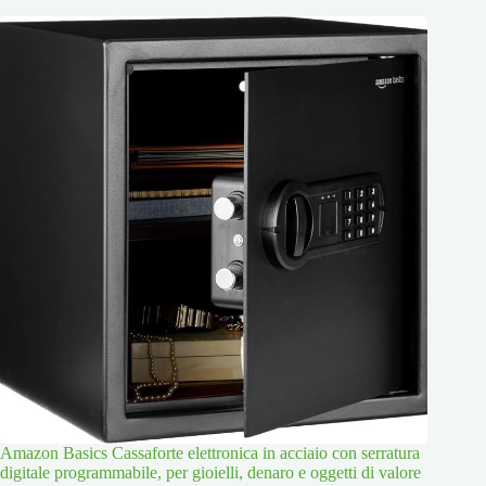
Amazon Basics Cassaforte elettronica in acciaio con serratura
digitale programmabile, per gioielli, denaro e oggetti di valore