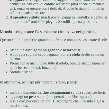
centrifuga. Sui capi di
cotone
resistente puoi anche aumentare i
giri, senza esagerare con i delicati. A volte bastano 5 minuti in
più per guadagnare ore.
Appendere subito
: non lasciare i panni nel cestello, lì dentro si
“riprendono” umidità e pieghe. Stendili appena possibile.
Metodo asciugamano: l’assorbimento che ti salva nei giorni no
Questo è il mio preferito quando ho fretta e non posso aspettare il sole.
Stendi un
asciugamano grande e assorbente
.
Appoggia sopra il capo bagnato, poi
arrotola
stretto come un
burrito.
Premi con le mani lungo tutto il rotolo, oppure siediti sopra per
qualche secondo (sì, funziona).
Srotola e stendi.
In alternativa, per capi più “testardi” (felpe, jeans):
metti l’indumento tra
due asciugamani
su una superficie liscia,
aggiungi un
peso
sopra (una pentola, un libro spesso),
lascia così per circa un’ora. Ti accorgerai che il tessuto è già a
metà strada.