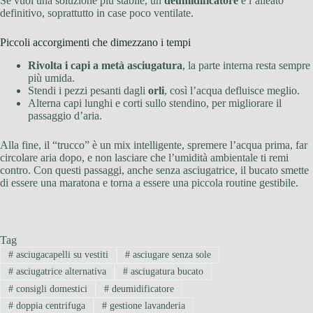
Se vuoi una soluzione più stabile, un
deumidificatore
è l’alleato
definitivo, soprattutto in case poco ventilate.
Piccoli accorgimenti che dimezzano i tempi
Rivolta i capi a metà asciugatura
, la parte interna resta sempre
più umida.
Stendi i pezzi pesanti dagli
orli
, così l’acqua defluisce meglio.
Alterna capi lunghi e corti sullo stendino, per migliorare il
passaggio d’aria.
Alla fine, il “trucco” è un mix intelligente, spremere l’acqua prima, far
circolare aria dopo, e non lasciare che l’umidità ambientale ti remi
contro. Con questi passaggi, anche senza asciugatrice, il bucato smette
di essere una maratona e torna a essere una piccola routine gestibile.
Tag
#
asciugacapelli su vestiti
#
asciugare senza sole
#
asciugatrice alternativa
#
asciugatura bucato
#
consigli domestici
#
deumidificatore
#
doppia centrifuga
#
gestione lavanderia