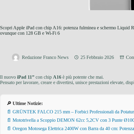
Scopri Apple iPad con chip A16: potenza fulminea e schermo Liquid Reti
ovunque con 128 GB e Wi‑Fi 6
Redazione Franco News
25 Febbraio 2026
Cons
Il nuovo
iPad 11”
con chip
A16
è più potente che mai.
Pensato per lavorare, creare e divertirsi, unisce prestazioni elevate, d
🔎 Ultime Notizie:
📄 GRÜNTEK FALCO 215 mm – Forbici Professionali da Potatura pe
📄 Mototrivella a Scoppio DEMON 62cc 5,2CV con 3 Punte Ø100/
📄 Oregon Motosega Elettrica 2400W con Barra da 40 cm: Potenza 