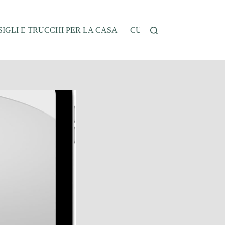
IGLI E TRUCCHI PER LA CASA
CUCINA E RICETTE
G