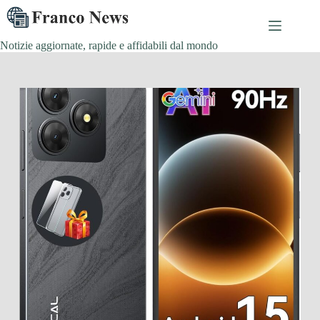
Salta
al
contenuto
Notizie aggiornate, rapide e affidabili dal mondo