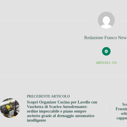
Redazione Franco New
ARTICOLI: 355
PRECEDENTE
ARTICOLO
Scopri Organizer Cucina per Lavello con
Sc
Vaschetta di Scarico Autodrenante:
Frusti
ordine impeccabile e piano sempre
sch
asciutto grazie al drenaggio automatico
cappuc
intelligente