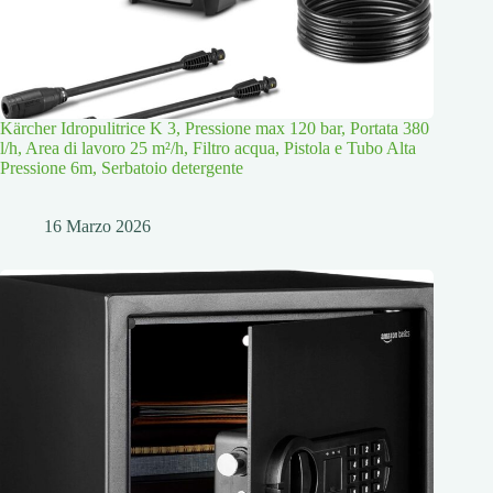
Kärcher Idropulitrice K 3, Pressione max 120 bar, Portata 380
l/h, Area di lavoro 25 m²/h, Filtro acqua, Pistola e Tubo Alta
Pressione 6m, Serbatoio detergente
16 Marzo 2026