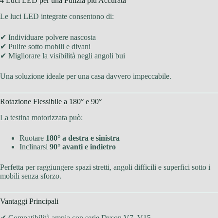
4 Luci LED per una Pulizia più Accurata
Le luci LED integrate consentono di:
✔ Individuare polvere nascosta
✔ Pulire sotto mobili e divani
✔ Migliorare la visibilità negli angoli bui
Una soluzione ideale per una casa davvero impeccabile.
Rotazione Flessibile a 180° e 90°
La testina motorizzata può:
Ruotare
180° a destra e sinistra
Inclinarsi
90° avanti e indietro
Perfetta per raggiungere spazi stretti, angoli difficili e superfici sotto i
mobili senza sforzo.
Vantaggi Principali
✔ Compatibilità ampia con serie Dyson V7–V15