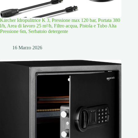
Kärcher Idropulitrice K 3, Pressione max 120 bar, Portata 380
l/h, Area di lavoro 25 m²/h, Filtro acqua, Pistola e Tubo Alta
Pressione 6m, Serbatoio detergente
16 Marzo 2026