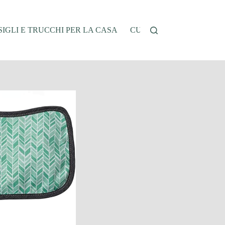
IGLI E TRUCCHI PER LA CASA
CUCINA E RICETTE
G