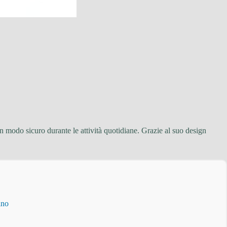
in modo sicuro durante le attività quotidiane. Grazie al suo design
ino