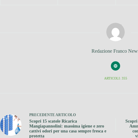
Redazione Franco New
ARTICOLI: 355
PRECEDENTE
ARTICOLO
Scopri 15 scatole Ricarica
Scopri
Mangiapannolini: massima igiene e zero
Ammo
cattivi odori per una casa sempre fresca e
co
protetta
v