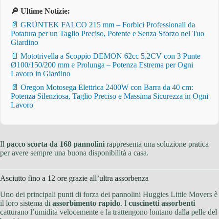
🔎 Ultime Notizie:
📄 GRÜNTEK FALCO 215 mm – Forbici Professionali da
Potatura per un Taglio Preciso, Potente e Senza Sforzo nel Tuo
Giardino
📄 Mototrivella a Scoppio DEMON 62cc 5,2CV con 3 Punte
Ø100/150/200 mm e Prolunga – Potenza Estrema per Ogni
Lavoro in Giardino
📄 Oregon Motosega Elettrica 2400W con Barra da 40 cm:
Potenza Silenziosa, Taglio Preciso e Massima Sicurezza in Ogni
Lavoro
Il
pacco scorta da 168 pannolini
rappresenta una soluzione pratica
per avere sempre una buona disponibilità a casa.
Asciutto fino a 12 ore grazie all’ultra assorbenza
Uno dei principali punti di forza dei pannolini Huggies Little Movers è
il loro sistema di
assorbimento rapido
. I
cuscinetti assorbenti
catturano l’umidità velocemente e la trattengono lontano dalla pelle del