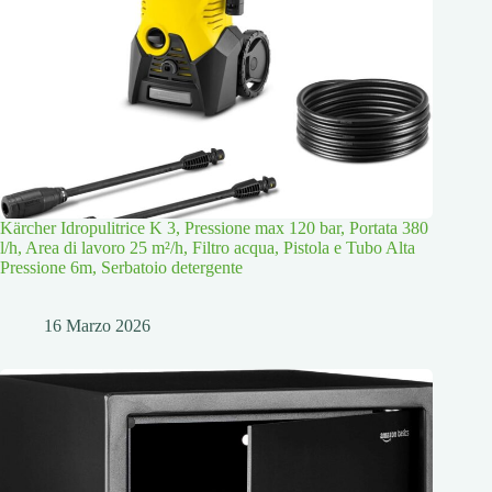
Kärcher Idropulitrice K 3, Pressione max 120 bar, Portata 380
l/h, Area di lavoro 25 m²/h, Filtro acqua, Pistola e Tubo Alta
Pressione 6m, Serbatoio detergente
16 Marzo 2026