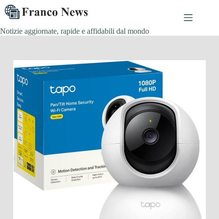
Salta
al
contenuto
Notizie aggiornate, rapide e affidabili dal mondo