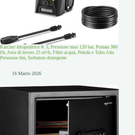
Kärcher Idropulitrice K 3, Pressione max 120 bar, Portata 380
l/h, Area di lavoro 25 m²/h, Filtro acqua, Pistola e Tubo Alta
Pressione 6m, Serbatoio detergente
16 Marzo 2026