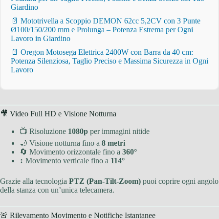
Giardino
📄 Mototrivella a Scoppio DEMON 62cc 5,2CV con 3 Punte
Ø100/150/200 mm e Prolunga – Potenza Estrema per Ogni
Lavoro in Giardino
📄 Oregon Motosega Elettrica 2400W con Barra da 40 cm:
Potenza Silenziosa, Taglio Preciso e Massima Sicurezza in Ogni
Lavoro
🎥 Video Full HD e Visione Notturna
📺 Risoluzione
1080p
per immagini nitide
🌙 Visione notturna fino a
8 metri
🔄 Movimento orizzontale fino a
360°
↕ Movimento verticale fino a
114°
Grazie alla tecnologia
PTZ (Pan-Tilt-Zoom)
puoi coprire ogni angolo
della stanza con un’unica telecamera.
🚨 Rilevamento Movimento e Notifiche Istantanee