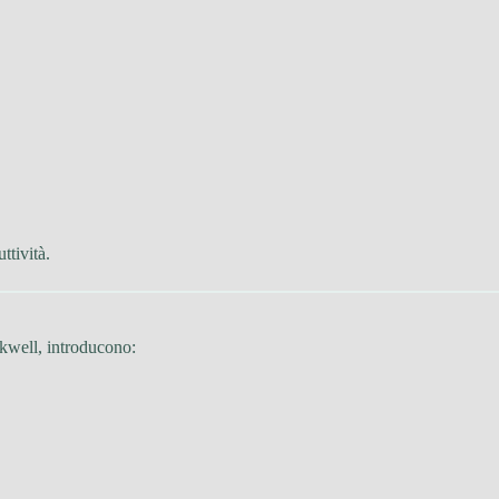
ttività.
ckwell, introducono: