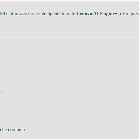
50
e ottimizzazione intelligente tramite
Lenovo AI Engine+
, offre pre
i.
a che combina: