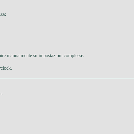
zza:
enire manualmente su impostazioni complesse.
rclock.
i: