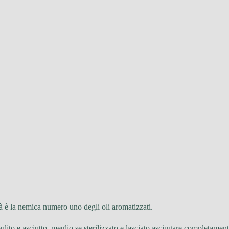
à è la nemica numero uno degli oli aromatizzati.
ulito e asciutto, meglio se sterilizzato e lasciato asciugare completament