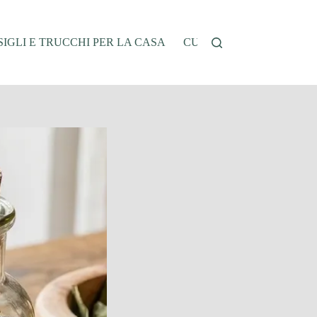
IGLI E TRUCCHI PER LA CASA
CUCINA E RICETTE
G