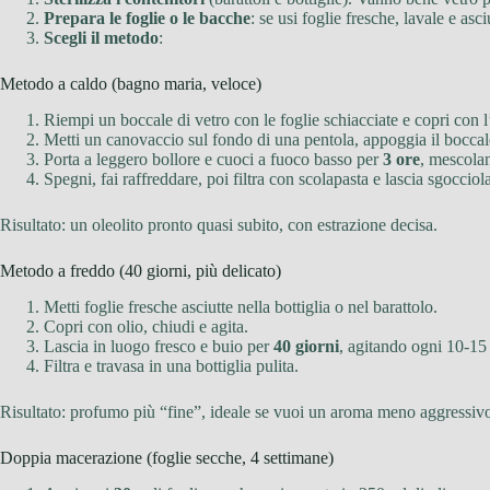
Prepara le foglie o le bacche
: se usi foglie fresche, lavale e as
Scegli il metodo
:
Metodo a caldo (bagno maria, veloce)
Riempi un boccale di vetro con le foglie schiacciate e copri con l
Metti un canovaccio sul fondo di una pentola, appoggia il boccale
Porta a leggero bollore e cuoci a fuoco basso per
3 ore
, mescola
Spegni, fai raffreddare, poi filtra con scolapasta e lascia sgocciola
Risultato: un oleolito pronto quasi subito, con estrazione decisa.
Metodo a freddo (40 giorni, più delicato)
Metti foglie fresche asciutte nella bottiglia o nel barattolo.
Copri con olio, chiudi e agita.
Lascia in luogo fresco e buio per
40 giorni
, agitando ogni 10-15 
Filtra e travasa in una bottiglia pulita.
Risultato: profumo più “fine”, ideale se vuoi un aroma meno aggressiv
Doppia macerazione (foglie secche, 4 settimane)