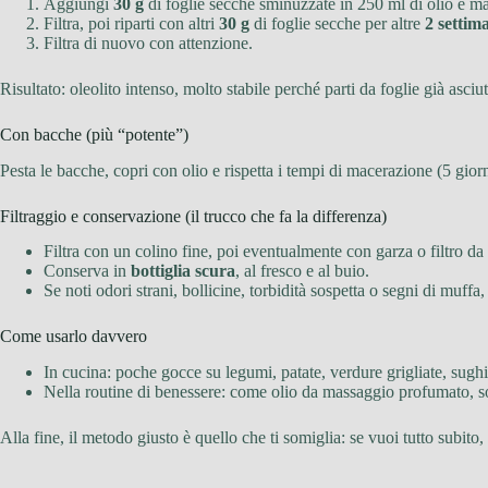
Aggiungi
30 g
di foglie secche sminuzzate in 250 ml di olio e m
Filtra, poi riparti con altri
30 g
di foglie secche per altre
2 settim
Filtra di nuovo con attenzione.
Risultato: oleolito intenso, molto stabile perché parti da foglie già asciut
Con bacche (più “potente”)
Pesta le bacche, copri con olio e rispetta i tempi di macerazione (5 giorni
Filtraggio e conservazione (il trucco che fa la differenza)
Filtra con un colino fine, poi eventualmente con garza o filtro da 
Conserva in
bottiglia scura
, al fresco e al buio.
Se noti odori strani, bollicine, torbidità sospetta o segni di muffa
Come usarlo davvero
In cucina: poche gocce su legumi, patate, verdure grigliate, sughi 
Nella routine di benessere: come olio da massaggio profumato, sop
Alla fine, il metodo giusto è quello che ti somiglia: se vuoi tutto subito,