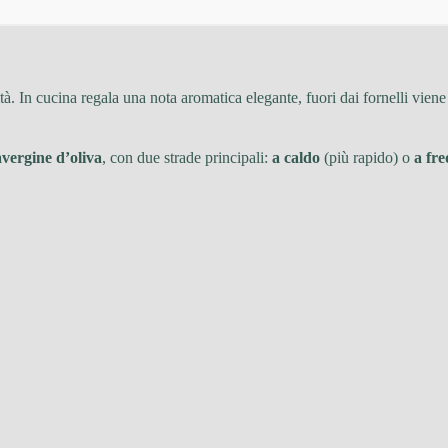
sità. In cucina regala una nota aromatica elegante, fuori dai fornelli vie
avergine d’oliva
, con due strade principali:
a caldo
(più rapido) o
a fr