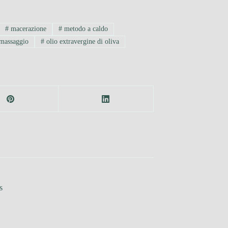
#
macerazione
#
metodo a caldo
 massaggio
#
olio extravergine di oliva
s