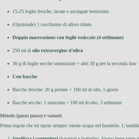
15-25 foglie fresche, lavate e asciugate benissimo
(Opzionale) 1 cucchiaino di alloro tritato
Doppia macerazione con foglie essiccate (4 settimane)
250 ml di
olio extravergine d’oliva
30 g di foglie secche sminuzzate + altri 30 g per la seconda fase
Con bacche
Bacche fresche: 20 g pestate + 100 ml di olio, 5 giorni
Bacche secche: 1 manciata + 100 ml di olio, 3 settimane
Metodo (passo passo) e varianti
Prima regola che mi ripeto sempre: niente acqua nel barattolo. L’umidit
Sterilizza i contenitori
(barattoli e bottiglie). Vanno bene vetro p