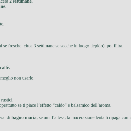
acera
2 settimane
.
ane
.
te.
 se fresche, circa 3 settimane se secche in luogo tiepido), poi filtra.
caffè.
, meglio non usarlo.
rustici.
rattutto se ti piace l’effetto “caldo” e balsamico dell’aroma.
 vai di
bagno maria
; se ami l’attesa, la macerazione lenta ti ripaga co