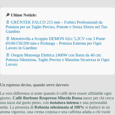
🔎 Ultime Notizie:
📄 GRÜNTEK FALCO 215 mm – Forbici Professionali da
Potatura per un Taglio Preciso, Potente e Senza Sforzo nel Tuo
Giardino
📄 Mototrivella a Scoppio DEMON 62cc 5,2CV con 3 Punte
Ø100/150/200 mm e Prolunga – Potenza Estrema per Ogni
Lavoro in Giardino
📄 Oregon Motosega Elettrica 2400W con Barra da 40 cm:
Potenza Silenziosa, Taglio Preciso e Massima Sicurezza in Ogni
Lavoro
Un espresso deciso, quando serve davvero
La vera differenza si sente quando il caffè deve essere affidabile ogni
giorno.
Caffè Borbone Respresso Miscela Rossa
nasce per chi cerca
una tazza dal gusto pieno, con
tostatura intensa
e una personalità
netta. La presenza di
Robusta selezionata al 100%
si traduce in un
aroma vigoroso, una crema corposa e una caffeina adatta a chi vuole