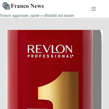
Salta
al
contenuto
Notizie aggiornate, rapide e affidabili dal mondo