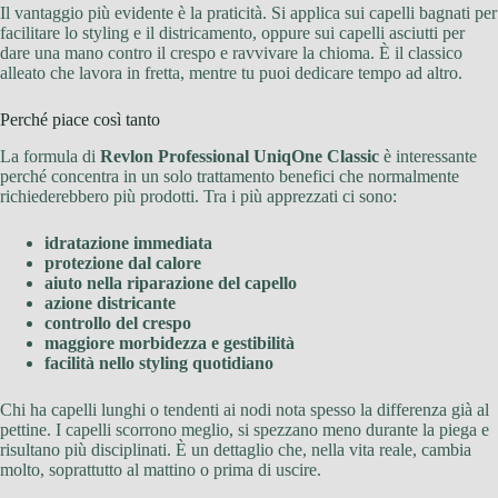
Il vantaggio più evidente è la praticità. Si applica sui capelli bagnati per
facilitare lo styling e il districamento, oppure sui capelli asciutti per
dare una mano contro il crespo e ravvivare la chioma. È il classico
alleato che lavora in fretta, mentre tu puoi dedicare tempo ad altro.
Perché piace così tanto
La formula di
Revlon Professional UniqOne Classic
è interessante
perché concentra in un solo trattamento benefici che normalmente
richiederebbero più prodotti. Tra i più apprezzati ci sono:
idratazione immediata
protezione dal calore
aiuto nella riparazione del capello
azione districante
controllo del crespo
maggiore morbidezza e gestibilità
facilità nello styling quotidiano
Chi ha capelli lunghi o tendenti ai nodi nota spesso la differenza già al
pettine. I capelli scorrono meglio, si spezzano meno durante la piega e
risultano più disciplinati. È un dettaglio che, nella vita reale, cambia
molto, soprattutto al mattino o prima di uscire.