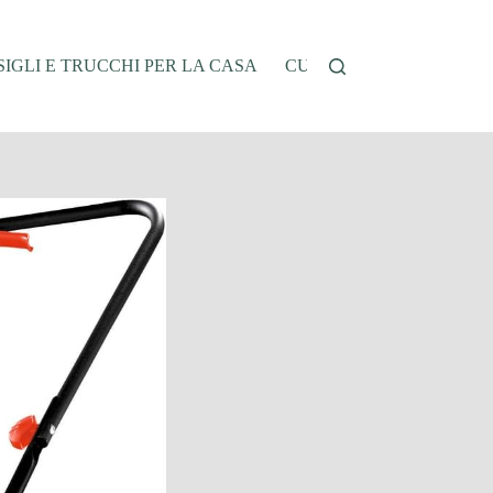
IGLI E TRUCCHI PER LA CASA
CUCINA E RICETTE
G