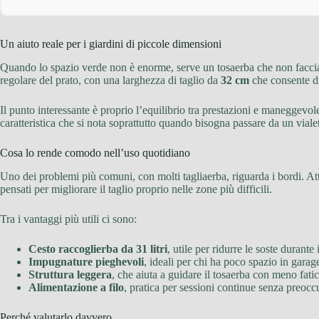
Un aiuto reale per i giardini di piccole dimensioni
Quando lo spazio verde non è enorme, serve un tosaerba che non facci
regolare del prato, con una larghezza di taglio da
32 cm
che consente di
Il punto interessante è proprio l’equilibrio tra prestazioni e maneggev
caratteristica che si nota soprattutto quando bisogna passare da un vialet
Cosa lo rende comodo nell’uso quotidiano
Uno dei problemi più comuni, con molti tagliaerba, riguarda i bordi. Atto
pensati per migliorare il taglio proprio nelle zone più difficili.
Tra i vantaggi più utili ci sono:
Cesto raccoglierba da 31 litri
, utile per ridurre le soste durante 
Impugnature pieghevoli
, ideali per chi ha poco spazio in garage
Struttura leggera
, che aiuta a guidare il tosaerba con meno fati
Alimentazione a filo
, pratica per sessioni continue senza preocc
Perché valutarlo davvero