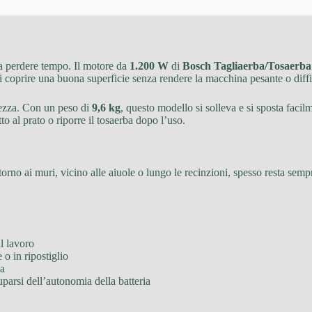
a perdere tempo. Il motore da
1.200 W
di
Bosch Tagliaerba/Tosaerba 
 coprire una buona superficie senza rendere la macchina pesante o diffic
olezza. Con un peso di
9,6 kg
, questo modello si solleva e si sposta facil
to al prato o riporre il tosaerba dopo l’uso.
rno ai muri, vicino alle aiuole o lungo le recinzioni, spesso resta sempr
il lavoro
 o in ripostiglio
ca
uparsi dell’autonomia della batteria