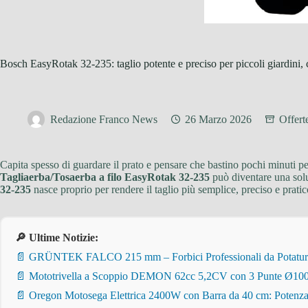
Bosch EasyRotak 32-235: taglio potente e preciso per piccoli giardini,
Redazione Franco News
26 Marzo 2026
Offert
Capita spesso di guardare il prato e pensare che bastino pochi minuti pe
Tagliaerba/Tosaerba a filo EasyRotak 32-235
può diventare una solu
32-235
nasce proprio per rendere il taglio più semplice, preciso e pratico 
🔎 Ultime Notizie:
📄 GRÜNTEK FALCO 215 mm – Forbici Professionali da Potatura pe
📄 Mototrivella a Scoppio DEMON 62cc 5,2CV con 3 Punte Ø100/
📄 Oregon Motosega Elettrica 2400W con Barra da 40 cm: Potenza 