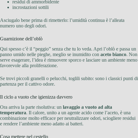
residui di ammorbidente
incrostazioni sottili
Asciugalo bene prima di rimetterlo: l’umidità continua è l’alleata
numero uno degli odori.
Guarnizione dell’oblò
Qui spesso c’è il “peggio” senza che tu lo veda. Apri l’oblò e passa un
panno umido nelle pieghe, meglio se inumidito con
aceto bianco
. Non
serve esagerare, l’idea è rimuovere sporco e lasciare un ambiente meno
favorevole alla proliferazione.
Se trovi piccoli granelli o pelucchi, toglili subito: sono i classici punti di
partenza per il cattivo odore.
Il ciclo a vuoto che igienizza davvero
Ora arriva la parte risolutiva: un
lavaggio a vuoto ad alta
temperatura
. Il calore, unito a un agente acido come l’aceto, è una
combinazione molto efficace per neutralizzare odori, sciogliere residui
e rendere l’ambiente meno adatto ai batteri.
Cosa mettere nel cestello