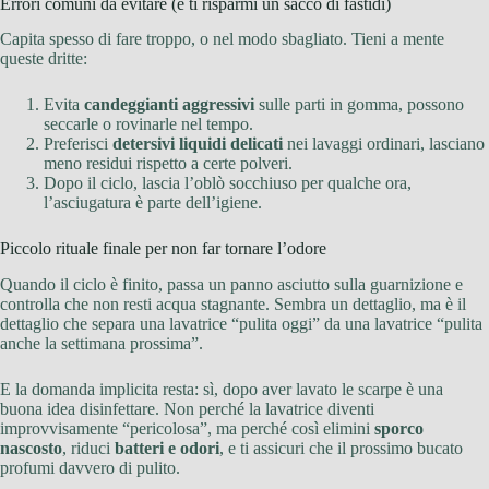
Errori comuni da evitare (e ti risparmi un sacco di fastidi)
Capita spesso di fare troppo, o nel modo sbagliato. Tieni a mente
queste dritte:
Evita
candeggianti aggressivi
sulle parti in gomma, possono
seccarle o rovinarle nel tempo.
Preferisci
detersivi liquidi delicati
nei lavaggi ordinari, lasciano
meno residui rispetto a certe polveri.
Dopo il ciclo, lascia l’oblò socchiuso per qualche ora,
l’asciugatura è parte dell’igiene.
Piccolo rituale finale per non far tornare l’odore
Quando il ciclo è finito, passa un panno asciutto sulla guarnizione e
controlla che non resti acqua stagnante. Sembra un dettaglio, ma è il
dettaglio che separa una lavatrice “pulita oggi” da una lavatrice “pulita
anche la settimana prossima”.
E la domanda implicita resta: sì, dopo aver lavato le scarpe è una
buona idea disinfettare. Non perché la lavatrice diventi
improvvisamente “pericolosa”, ma perché così elimini
sporco
nascosto
, riduci
batteri e odori
, e ti assicuri che il prossimo bucato
profumi davvero di pulito.